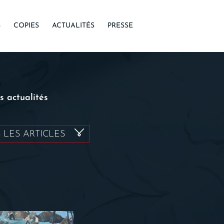
S
COPIES
ACTUALITÉS
PRESSE
es actualités
 LES ARTICLES
ES
(2)
TIONS
(1)
RS PEINTS
(3)
ENTATION
(3)
AURATION
(2)