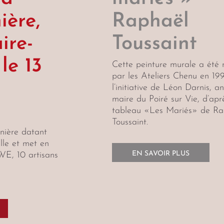
ière,
Raphaël
ire-
Toussaint
 le 13
Cette peinture murale a été r
par les Ateliers Chenu en 19
l’initiative de Léon Darnis, a
maire du Poiré sur Vie, d’apr
tableau «Les Mariés» de Ra
Toussaint.
nnière datant
lle et met en
EN SAVOIR PLUS
WE, 10 artisans