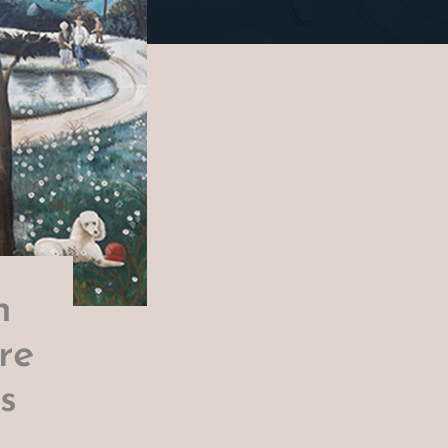
n
re
s