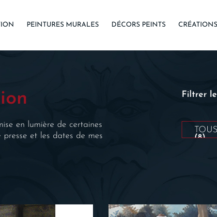
TION
PEINTURES MURALES
DÉCORS PEINTS
CRÉATION
ion
Filtrer l
mise en lumière de certaines
TOUS
de presse et les dates de mes
(8)
COPI
CRÉA
DÉCO
PRÉS
REST