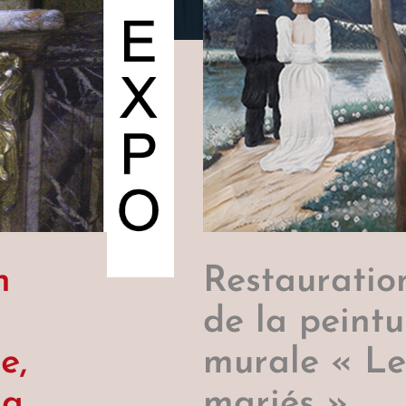
n
Restauratio
de la peintu
e,
murale « Le
la
mariés »