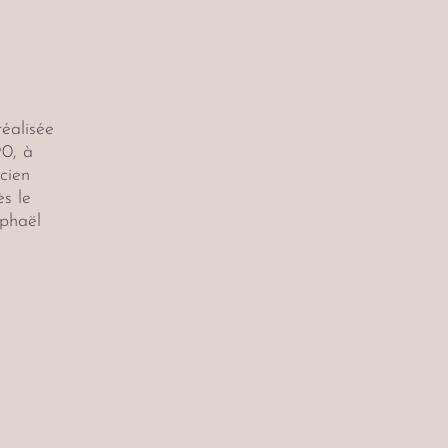
éalisée
90, à
ncien
ès le
phaël